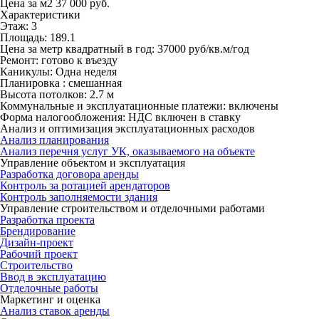
Цена за м
2
37 000
руб.
Характеристики
Этаж:
3
Площадь:
189.1
Цена за метр квадратный в год:
37000 руб/кв.м/год
Ремонт:
готово к въезду
Каникулы:
Одна неделя
Планировка :
смешанная
Высота потолков:
2.7 м
Коммунальные и эксплуатационные платежи:
включены
Форма налогообложения:
НДС включен в ставку
Анализ и оптимизация эксплуатационных расходов
Анализ планирования
Анализ перечня услуг УК, оказываемого на объекте
Управление объектом и эксплуатация
Разработка договора аренды
Контроль за ротацией арендаторов
Контроль заполняемости здания
Управление строительством и отделочными работами
Разработка проекта
Брендирование
Дизайн-проект
Рабочий проект
Строительство
Ввод в эксплуатацию
Отделочные работы
Маркетинг и оценка
Анализ ставок аренды